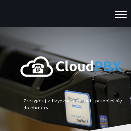
TOG
Zrezygnuj z fizycznej centrali i przenieś się
do chmury